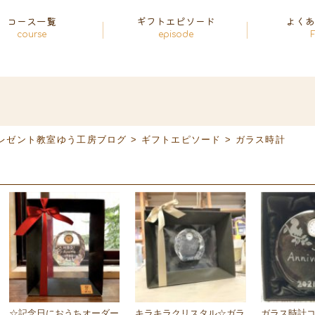
コース一覧
ギフトエピソード
よく
course
episode
レゼント教室ゆう工房ブログ
>
ギフトエピソード
>
ガラス時計
☆記念日におうちオーダー
キラキラクリスタル☆ガラ
ガラス時計コ