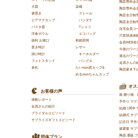
陶芸専科会
大皿
染織
陶芸専科会
箸置き
ストール
陶芸全日制
ビアマグカップ
バンダナ
陶芸全日制
パスタ皿
Tシャツ
自宅会員コ
洋食ボウル
エコバッグ
穴窯焼成体
徳利 お猪口
和紙照明
会員WEB名
置き時計
レザー
今後のワー
掛け時計
キーホルダー
過去のワー
フォトスタンド
バングル
会員さんの
表札
たいmon君カップ&
陶芸家木下
めるmonちゃんカップ
オス
お客様の声
親 贈り物
体験レポート
手作り マグ
会員さんの紹介
結婚 1周年
ブライダルエピソード
結婚式 サプ
サプライズギフトエピソード
記念日 手作
披露宴 サプ
陶器 通販 
団体プラン