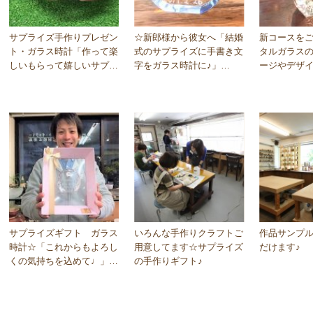
サプライズ手作りプレゼン
☆新郎様から彼女へ「結婚
新コースを
ト・ガラス時計「作って楽
式のサプライズに手書き文
タルガラス
しいもらって嬉しいサプラ
字をガラス時計に♪」
ージやデザ
イズギフト★」東京銀座…
2017.1.15
サプライズギフト　ガラス
いろんな手作りクラフトご
作品サンプ
時計☆「これからもよろし
用意してます☆サプライズ
だけます♪
くの気持ちを込めて♩」　
の手作りギフト♪
2016.11.29