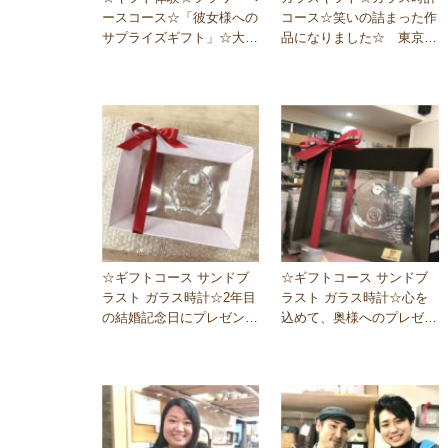
ースコース☆「彼女様への
コース☆笑いの詰まった作
サプライズギフト」☆大阪
品になりました☆　東京銀
梅田教室
座教室
☆ギフトコース サンドブ
☆ギフトコース サンドブ
ラスト ガラス時計☆2年目
ラスト ガラス時計☆心を
の結婚記念日にプレゼント
込めて、奥様へのプレゼン
☆東京銀座教室
ト♪2020.1.5 …