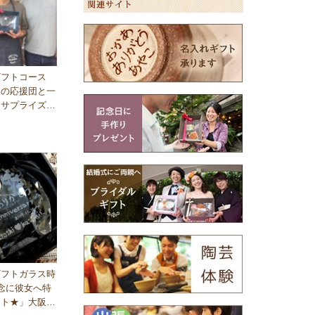
ギフトコース
いの応援団と一
にサプライズで
て・・・」東
ギフトガラス時
念に彼女へ特
ント★」大阪梅