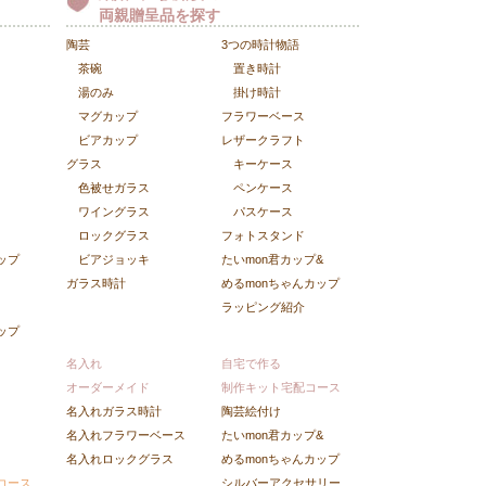
両親贈呈品を探す
陶芸
3つの時計物語
茶碗
置き時計
湯のみ
掛け時計
マグカップ
フラワーベース
ビアカップ
レザークラフト
グラス
キーケース
色被せガラス
ペンケース
ワイングラス
パスケース
ロックグラス
フォトスタンド
ップ
ビアジョッキ
たいmon君カップ&
ガラス時計
めるmonちゃんカップ
ラッピング紹介
ップ
名入れ
自宅で作る
オーダーメイド
制作キット宅配コース
名入れガラス時計
陶芸絵付け
名入れフラワーベース
たいmon君カップ&
名入れロックグラス
めるmonちゃんカップ
コース
シルバーアクセサリー