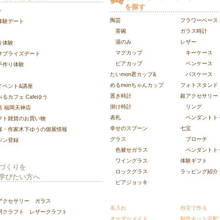
を探す
ト
陶芸
フラワーベース
体験デート
茶碗
ガラス時計
湯のみ
レザー
り体験
マグカップ
キーケース
サプライズデート
ビアカップ
ペンケース
手作り体験
たいmon君カップ&
パスケース
めるmonちゃんカップ
フォトスタンド
イベント&講座
置き時計
銀アクセサリー
るカフェ Cafeゆう
掛け時計
リング
店
福岡天神店
表札
ペンダントト
フト雑貨のお買い物
幸せのスプーン
七宝
催・作家木下ゆうの個展情報
グラス
ブローチ
ジン登録
色被せガラス
ペンダントト
ワイングラス
体験ギフト
づくりを
ロックグラス
ラッピング紹介
学びたい方へ
ビアジョッキ
アクセサリー
ガラス
名入れ
自宅で作る
明クラフト
レザークラフト
オーダーメイド
制作キット宅配