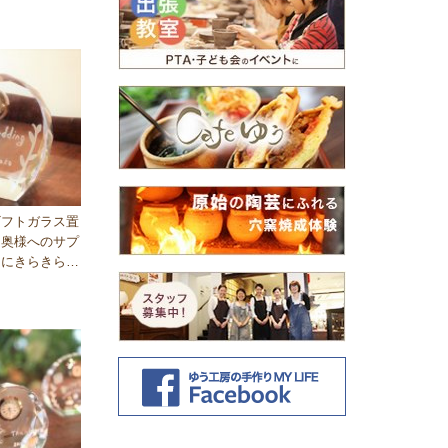
17.1…
ギフトガラス置
「奥様へのサプ
トにきらきらガ
」　☆福岡…