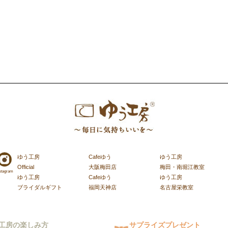
ゆう工房
Cafeゆう
ゆう工房
Official
大阪梅田店
梅田・南堀江教室
stagram
ゆう工房
Cafeゆう
ゆう工房
ブライダルギフト
福岡天神店
名古屋栄教室
工房の楽しみ方
サプライズプレゼント