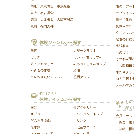
関東
東京青山
東京銀座
雨の日デー
東海
名古屋栄
サプライズ
関西
大阪梅田
大阪南堀江
親子で体験
九州
福岡天神
夏休み手作
クリスマス
敬老の日に
体験ジャンルから探す
出張教室
陶芸
レザークラフト
ものづくり
ガラス
たいmon君カップ&
うつわが選べ
銀アクセサリー
めるmonちゃんカップ
大阪梅田
やきもの体験
染織
手作りクラ
コレ作りたいレッスン
照明クラフト
ゆう工房主
メールマガ
作りたい
体験アイテムから探す
もの
陶器
銀アクセサリー
深く
オブジェ
ペンダントトップ
会員コース
どんぶり 麺鉢
リング
陶芸
銀
植木鉢
七宝ブローチ
染織
照
スイーツのお皿
ガラスの器