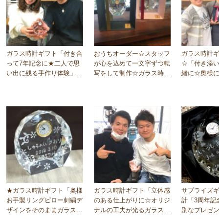
ガラス時計ギフト「付き合
おうちオーダー☆スタッフ
ガラス時計
って7年記念に★二人で思
が心を込めて一文字ずつ転
☆「付き添
い出に残る手作り体験」大
写をして制作☆ガラス時計
緒に☆奥様
阪梅田教室
☆大阪梅田教室
思いを込め
京…
★ガラス時計ギフト「奥様
ガラス時計ギフト「立体感
サプライズ
お手製リングピロー刺繍デ
のある仕上がりに☆オリジ
計「3周年記
ザインをそのままガラス時
ナルの工夫が光るガラス時
別なプレゼ