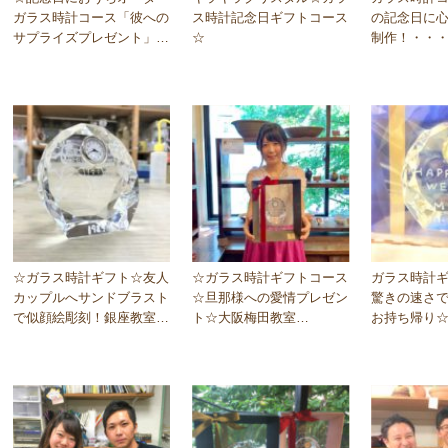
ガラス時計コース「彼への
ス時計記念日ギフトコース
の記念日に
サプライズプレゼント」　
☆
制作！・・
2021.09.15
室
☆ガラス時計ギフト☆友人
☆ガラス時計ギフトコース
ガラス時計
カップルへサンドブラスト
☆旦那様への愛情プレゼン
驚きの速さ
で似顔絵彫刻！銀座教室 
ト☆大阪梅田教室
お持ち帰り
2019.10.20
☆2019.9.15
☆2019.5.5