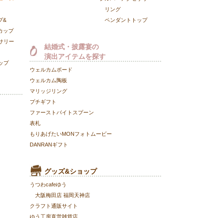
リング
プ&
ペンダントトップ
カップ
サリー
結婚式・披露宴の
演出アイテムを探す
ップ
ウェルカムボード
ウェルカム陶板
マリッジリング
プチギフト
ファーストバイトスプーン
表札
もりあげたいMONフォトムービー
DANRANギフト
グッズ&ショップ
うつわcafeゆう
大阪梅田店
福岡天神店
クラフト通販サイト
ゆう工房直営雑貨店