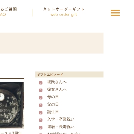
あるご質問
ネットオーダーギフト
FAQ
web order gift
ギフトエピソード
彼氏さんへ
彼女さんへ
母の日
父の日
誕生日
入学・卒業祝い
還暦・長寿祝い
ース☆3周年