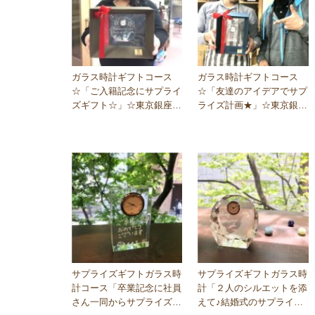
ガラス時計ギフトコース
ガラス時計ギフトコース
☆「ご入籍記念にサプライ
☆「友達のアイデアでサプ
ズギフト☆」☆東京銀座教
ライズ計画★」☆東京銀座
室☆
教室
サプライズギフトガラス時
サプライズギフトガラス時
計コース「卒業記念に社員
計「２人のシルエットを添
さん一同からサプライズ
えて♪結婚式のサプライ