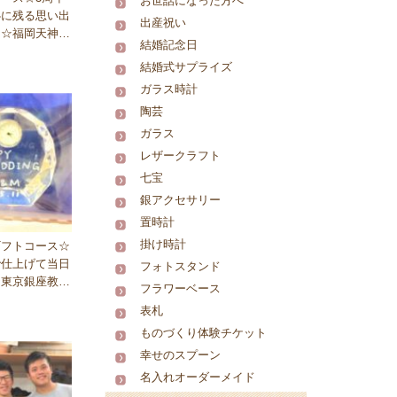
お世話になった方へ
心に残る思い出
出産祝い
・☆福岡天神教
結婚記念日
結婚式サプライズ
ガラス時計
陶芸
ガラス
レザークラフト
七宝
銀アクセサリー
置時計
掛け時計
ギフトコース☆
で仕上げて当日
フォトスタンド
☆東京銀座教室
フラワーベース
表札
ものづくり体験チケット
幸せのスプーン
名入れオーダーメイド