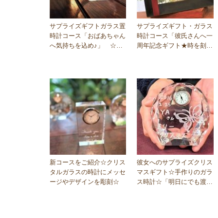
サプライズギフトガラス置
サプライズギフト・ガラス
時計コース「おばあちゃん
時計コース「彼氏さんへ一
へ気持ちを込め♪」　☆福
周年記念ギフト★時を刻む
岡天神教室☆　2017…
ガラス時計」」
新コースをご紹介☆クリス
彼女へのサプライズクリス
タルガラスの時計にメッセ
マスギフト☆手作りのガラ
ージやデザインを彫刻☆
ス時計☆「明日にでも渡し
ちゃいそう」2016.…