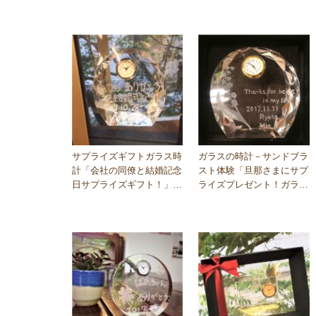
☆」大阪梅田教室
ズ」大阪梅田教室☆201…
サプライズギフトガラス時
ガラスの時計－サンドブラ
計「会社の同僚と結婚記念
スト体験「旦那さまにサプ
日サプライズギフト！」大
ライズプレゼント！ガラス
阪梅田教室☆　2017…
時計をプレゼント♪」2…