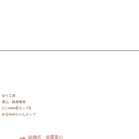
ゆう工房
青山・銀座教室
たいmon君カップ&
めるmonちゃんカップ
結婚式・披露宴の