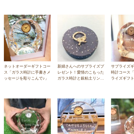
計ギフトに☆」東京銀座…
計ギフト」大阪梅田教室…
田教室☆　20
ネットオーダーギフトコー
新婦さんへのサプライズプ
サプライズ
ス「ガラス時計に手書きメ
レゼント！愛情のこもった
時計コース
ッセージを彫りこんで♪」
ガラス時計と銀粘土リング
ライズギフ
♪名古屋栄教室
ラス時計を♪