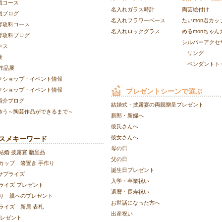
員コース
名入れガラス時計
陶芸絵付け
員ブログ
名入れフラワーベース
たいmon君カッ
専攻科コース
名入れロックグラス
めるmonちゃん
専攻科ブログ
シルバーアクセ
ース
リング
験
ペンダントト
作品展
クショップ・イベント情報
クショップ・イベント情報
プレゼントシーンで選ぶ
紹介ブログ
結婚式・披露宴の両親贈呈プレゼント
ゆう～陶芸作品ができるまで～
新郎・新婦へ
彼氏さんへ
彼女さんへ
スメキーワード
母の日
結婚 披露宴 贈呈品
父の日
カップ
箸置き 手作り
誕生日プレゼント
 サプライズ
入学・卒業祝い
ライズ プレゼント
還暦・長寿祝い
り
親へのプレゼント
お世話になった方へ
ライズ
新居 表札
出産祝い
プレゼント