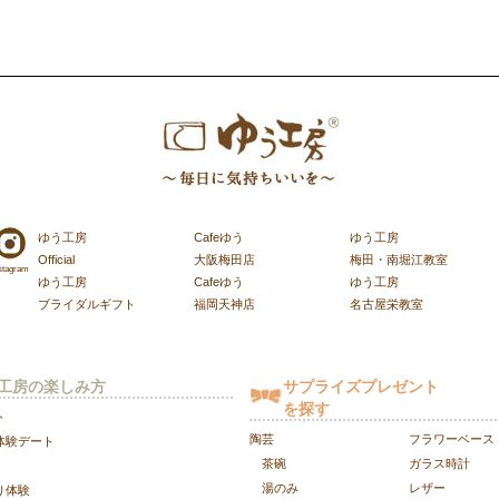
ゆう工房
Cafeゆう
ゆう工房
Official
大阪梅田店
梅田・南堀江教室
stagram
ゆう工房
Cafeゆう
ゆう工房
ブライダルギフト
福岡天神店
名古屋栄教室
工房の楽しみ方
サプライズプレゼント
を探す
ト
陶芸
フラワーベース
体験デート
茶碗
ガラス時計
湯のみ
レザー
り体験