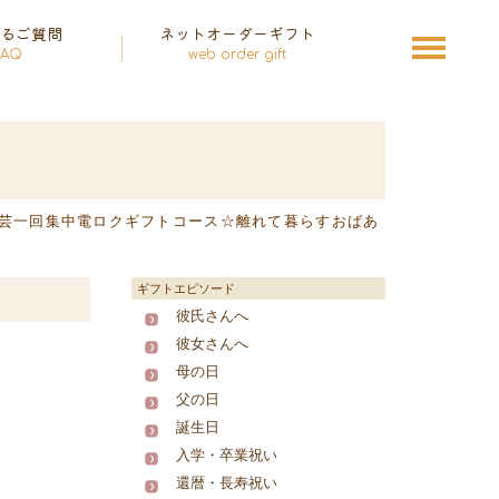
あるご質問
ネットオーダーギフト
FAQ
web order gift
芸一回集中電ロクギフトコース☆離れて暮らすおばあ
ギフトエピソード
彼氏さんへ
彼女さんへ
母の日
父の日
誕生日
入学・卒業祝い
還暦・長寿祝い