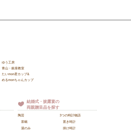
ゆう工房
青山・銀座教室
たいmon君カップ&
めるmonちゃんカップ
結婚式・披露宴の
両親贈呈品を探す
陶芸
3つの時計物語
茶碗
置き時計
湯のみ
掛け時計