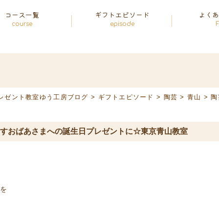
コース一覧
ギフトエピソード
よく
course
episode
レゼント教室ゆう工房ブログ
>
ギフトエピソード
>
陶芸
>
青山
>
陶
すおばあさまへの誕生日プレゼントに☆東京青山教室
を