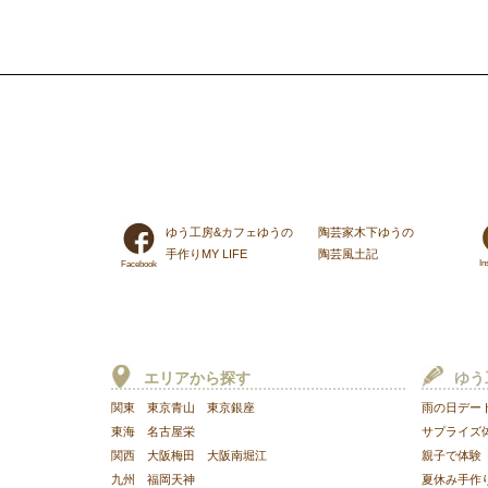
ゆう工房&カフェゆうの
陶芸家木下ゆうの
手作りMY LIFE
陶芸風土記
In
Facebook
エリアから探す
ゆう
関東
東京青山
東京銀座
雨の日デー
東海
名古屋栄
サプライズ
関西
大阪梅田
大阪南堀江
親子で体験
九州
福岡天神
夏休み手作