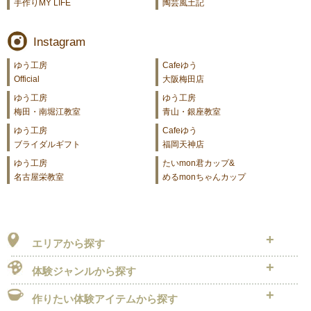
手作りMY LIFE
陶芸風土記
Instagram
ゆう工房
Cafeゆう
Official
大阪梅田店
ゆう工房
ゆう工房
梅田・南堀江教室
青山・銀座教室
ゆう工房
Cafeゆう
ブライダルギフト
福岡天神店
ゆう工房
たいmon君カップ&
名古屋栄教室
めるmonちゃんカップ
エリアから探す
体験ジャンルから探す
作りたい
体験アイテムから探す