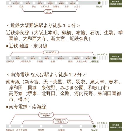
＜近鉄大阪難波駅より徒歩１０分＞
近鉄奈良線（大阪上本町、鶴橋、布施、石切、生駒、学
園前、大和西大寺、新大宮、近鉄奈良）
●近鉄 難波・奈良線
＜南海電鉄 なんば駅より徒歩１２分＞
南海線（新今宮、天下茶屋、堺、羽衣、泉大津、春木、
岸和田、貝塚、泉佐野、みさき公園、和歌山市）
高野線（堺東、北野田、金剛、河内長野、林間田園都
市、橋本）
●南海電鉄・南海線