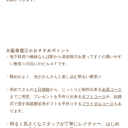
大阪南堀江のおすすめポイント
・
地下鉄四つ橋線なんば駅から道頓堀川を渡ってすぐの通いやす
い教室☆川沿いのビル４Ｆです。
・
眺めがよく、光がさんさんと差し込む明るい教室☆
・
初めてさんの
１日体験
から、じっくりと制作出来る
会員コース
までご用意。プレゼントを手作り出来る
ギフトコース
や、結婚
式で渡す両親贈呈用ギフトを手作りする
ブライダルコース
もあ
ります。
明るく気さくなスタッフが丁寧にレクチャー。はじめ
・