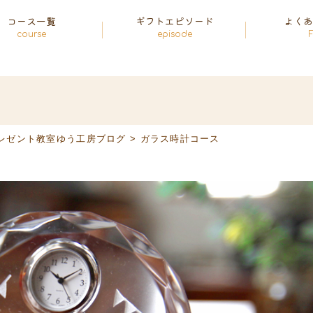
コース一覧
ギフトエピソード
よく
course
episode
レゼント教室ゆう工房ブログ
>
ガラス時計コース