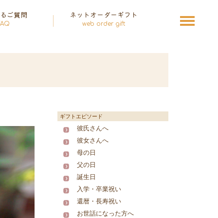
あるご質問
ネットオーダーギフト
FAQ
web order gift
ギフトエピソード
彼氏さんへ
彼女さんへ
母の日
父の日
誕生日
入学・卒業祝い
還暦・長寿祝い
お世話になった方へ