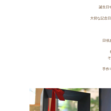
誕生日
大切な記念
日頃
手作